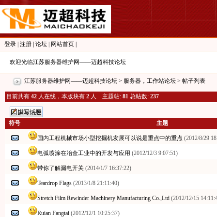
登录
|
注册
|
论坛
|
网站首页
|
欢迎光临江苏服务器维护网——迈超科技论坛
江苏服务器维护网——迈超科技论坛
>
服务器，工作站论坛
> 帖子列表
目前共有
42
人在线，本版块有
2
人 主题帖:
81
总帖数:
237
符号
主题
国内工程机械市场小型挖掘机发展可以说是重点中的重点
(2012/8/29 18
电弧喷涂在冶金工业中的开发与应用
(2012/12/3 9:07:51)
带你了解漏电开关
(2014/1/7 16:37:22)
Teardrop Flags
(2013/1/8 21:11:40)
Stretch Film Rewinder Machinery Manufacturing Co.,Ltd
(2012/12/15 14:11:
Ruian Fangtai
(2012/12/1 10:25:37)