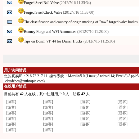
Forged Steel Ball Valve
(2012/7/16 11:35:34)
Forged Steel Check Valve
(2012/7/16 11:33:00)
The classification and country of origin marking of "raw" forged valve bodies 
Bonney Forge and WFI Announces
(2012/7/16 11:28:00)
Tips on Bosch VP 44 for Diesel Trucks
(2012/7/16 11:25:05)
用户访问情况
您的真实IP：216.73.217.11 操作系统：Mozilla/5.0 (Linux; Android 14; Pixel 8) AppleWebKit
+claudebot@anthropic.com)
在线用户情况
目前共有
42
人在线，其中注册用户
0
人，访客
42
人
[游客]
[游客]
[游客]
[游客]
[游客]
[游客]
[游客]
[游客]
[游客]
[游客]
[游客]
[游客]
[游客]
[游客]
[游客]
[游客]
[游客]
[游客]
[游客]
[游客]
[游客]
[游客]