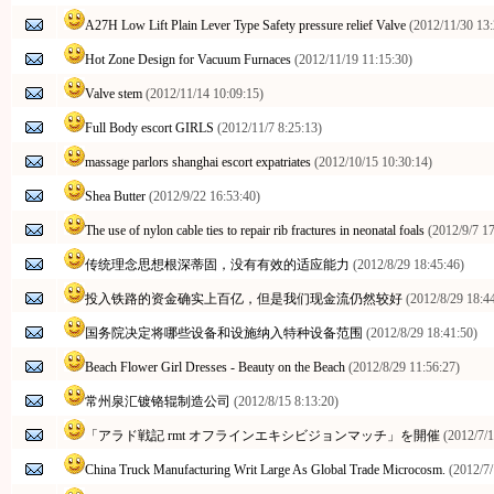
A27H Low Lift Plain Lever Type Safety pressure relief Valve
(2012/11/30 13:
Hot Zone Design for Vacuum Furnaces
(2012/11/19 11:15:30)
Valve stem
(2012/11/14 10:09:15)
Full Body escort GIRLS
(2012/11/7 8:25:13)
massage parlors shanghai escort expatriates
(2012/10/15 10:30:14)
Shea Butter
(2012/9/22 16:53:40)
The use of nylon cable ties to repair rib fractures in neonatal foals
(2012/9/7 17
传统理念思想根深蒂固，没有有效的适应能力
(2012/8/29 18:45:46)
投入铁路的资金确实上百亿，但是我们现金流仍然较好
(2012/8/29 18:4
国务院决定将哪些设备和设施纳入特种设备范围
(2012/8/29 18:41:50)
Beach Flower Girl Dresses - Beauty on the Beach
(2012/8/29 11:56:27)
常州泉汇镀铬辊制造公司
(2012/8/15 8:13:20)
「アラド戦記 rmt オフラインエキシビジョンマッチ」を開催
(2012/7/1
China Truck Manufacturing Writ Large As Global Trade Microcosm.
(2012/7/