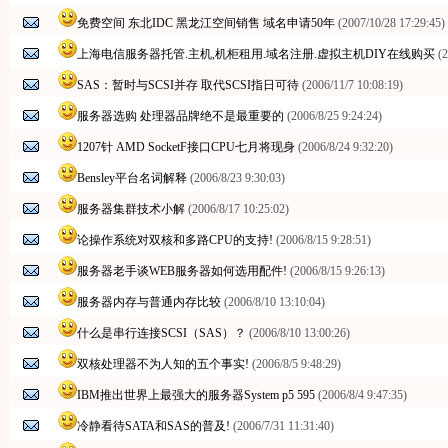
免费空间 东北IDC 黑龙江空间销售 域名申请50年
(2007/10/28 17:29:45)
上海电信服务器托管.主机,机柜租用.域名注册.虚拟主机DIY在线购买
(
SAS：暂时与SCSI并存 取代SCSI指日可待
(2006/11/7 10:08:19)
服务器选购 处理器品牌绝不是最重要的
(2006/8/25 9:24:24)
1207针 AMD SocketF接口CPU七月将现身
(2006/8/24 9:32:20)
Bensley平台名词解释
(2006/8/23 9:30:03)
服务器集群技术小解
(2006/8/17 10:25:02)
论操作系统对双核和多路CPU的支持!
(2006/8/15 9:28:51)
服务器老手谈WEB服务器如何选用配件!
(2006/8/15 9:26:13)
服务器内存与普通内存比较
(2006/8/10 13:10:04)
什么是串行连接SCSI（SAS）？
(2006/8/10 13:00:26)
双核处理器不为人知的五个事实!
(2006/8/5 9:48:29)
IBM推出世界上最强大的服务器System p5 595
(2006/8/4 9:47:35)
冷静看待SATA和SAS的普及!
(2006/7/31 11:31:40)