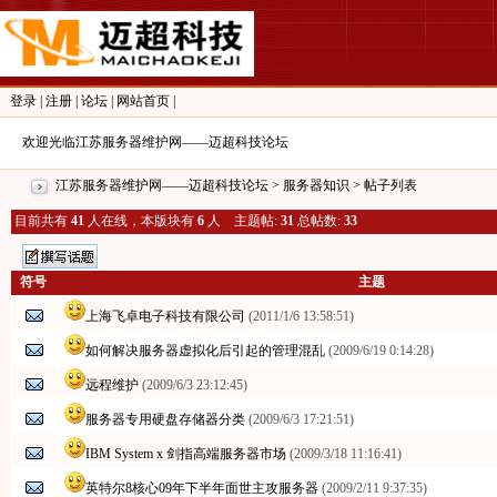
登录
|
注册
|
论坛
|
网站首页
|
欢迎光临江苏服务器维护网——迈超科技论坛
江苏服务器维护网——迈超科技论坛
>
服务器知识
> 帖子列表
目前共有
41
人在线，本版块有
6
人 主题帖:
31
总帖数:
33
符号
主题
上海飞卓电子科技有限公司
(2011/1/6 13:58:51)
如何解决服务器虚拟化后引起的管理混乱
(2009/6/19 0:14:28)
远程维护
(2009/6/3 23:12:45)
服务器专用硬盘存储器分类
(2009/6/3 17:21:51)
IBM System x 剑指高端服务器市场
(2009/3/18 11:16:41)
英特尔8核心09年下半年面世主攻服务器
(2009/2/11 9:37:35)