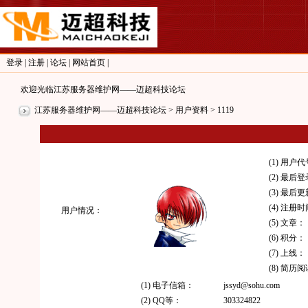
登录
|
注册
|
论坛
|
网站首页
|
欢迎光临江苏服务器维护网——迈超科技论坛
江苏服务器维护网——迈超科技论坛
> 用户资料 > 1119
(1) 用户
(2) 最后
(3) 最后
(4) 注册
用户情况：
(5) 文章：
(6) 积分：
(7) 上线：
(8) 简历
(1) 电子信箱：
jssyd@sohu.com
(2) QQ等：
303324822