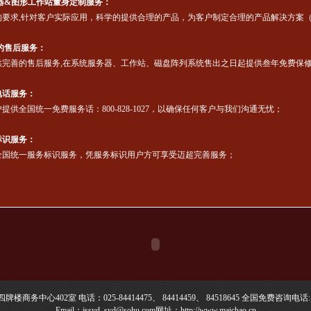
器&图形工作站量身定制服务：
要求,针对客户实际应用，科学的提供合理的产品，为客户制定合理的产品解决方案
的售后服务：
完善的售后服务,在系统服务器、工作站、磁盘阵列系统售出之日起提供叁年免费保
电话服务：
供全国统一免费服务话：800-828-1027，以确保任何客户与我们沟通无忧；
标识服务：
国统一服务标识服务，凭服务标识用户方可享受迈超完善服务；
四牌楼商务中心402室
电话：
025-84414475、 84414459、 84518645 全国免费咨询电话: 8
Email：
jssyd_syd@sohu.com
网址：
http://www.maichao.cn