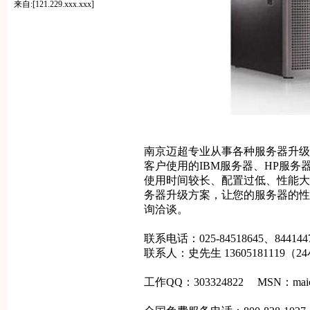
来自:[121.229.xxx.xxx]
南京迈超专业从事各种服务器升级
客户使用的
IBM
服务器、
HP
服务
使用时间较长、配置过低、性能大
务器升级方案，让您的服务器的性
询洽谈。
联系电话：
025-84518645
、
844144
联系人：
史
先生
13605181119
（
24
工作
QQ
：
303324822 MSN
：
mai