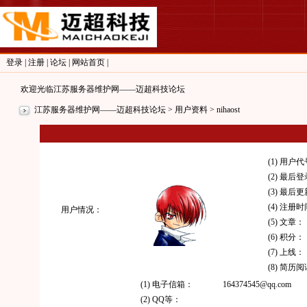
登录
|
注册
|
论坛
|
网站首页
|
欢迎光临江苏服务器维护网——迈超科技论坛
江苏服务器维护网——迈超科技论坛
> 用户资料 > nihaost
(1) 用户
(2) 最后
(3) 最后
(4) 注册
用户情况：
(5) 文章：
(6) 积分：
(7) 上线：
(8) 简历
(1) 电子信箱：
164374545@qq.com
(2) QQ等：