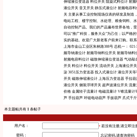
伸缩液位变送器 料位开关 阻旋式料位计 射
液位开关 音叉开关 静压式液位计 射频电容
关 主要从事工业控制现场仪表的研发及制造
电站工程、楼宇控制、水处理、粮食饲料、水
自动控制产品。我们的产品遍布世界各地，
司以“推广科技，服务大众”为己任；以严格
实的基础。欢迎广大新老客户前来订购。联系我们：名 称
上海市金山工业区朱林路388号 总机一： 021-572
频导纳液位计
射频导纳料位开关
射频导纳料
射频电容料位计
磁致伸缩液位变送器
气动敲
开关
料位计
料位开关
流动开关
上海液位开关
柒
3051压力变送器
投入式液位计
液位开关
等
开关
磁致伸缩液位计
上海压力变送器
手拉葫
液位开关
侧装浮球开关
超声波液位开关
流量
价格
金属转子流量计
电磁流量计
V锥流量计
芦
手拉葫芦
环链电动葫芦
手扳葫芦
爪式千斤
本主题帖共有
1
条帖子
用户名：
若没有注册,请
立即注
*
密码：
忘记密码,请
查询密码